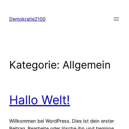
Zum
Inhalt
Demokratie2100
springen
Kategorie:
Allgemein
Hallo Welt!
Willkommen bei WordPress. Dies ist dein erster
Beitrag. Bearbeite oder lösche ihn und beginne